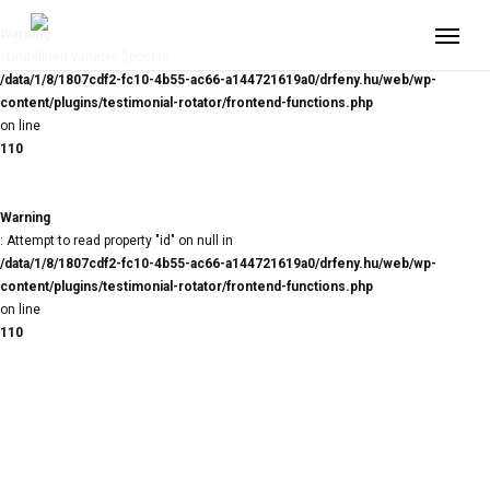
Skip
Menu
to
Warning
main
: Undefined variable $post in
content
/data/1/8/1807cdf2-fc10-4b55-ac66-a144721619a0/drfeny.hu/web/wp-
content/plugins/testimonial-rotator/frontend-functions.php
on line
110
Warning
: Attempt to read property "id" on null in
/data/1/8/1807cdf2-fc10-4b55-ac66-a144721619a0/drfeny.hu/web/wp-
content/plugins/testimonial-rotator/frontend-functions.php
on line
110