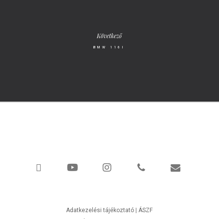
Következő
BMW 116I
facebook
youtube
instagram
phone
email
Adatkezelési tájékoztató
|
ÁSZF