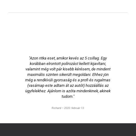
"Azon ritka eset, amikor kevés az 5 csillag. Egy
korábban elrontott polírozást kellett kijavítani,
valamint még volt pár kisebb kérésem, de mindent
maximális szinten sikerült megoldani. Ehhez jön
még a rendkívüli gyorsaság és a profi és rugalmas
(vasárnap este adtam át az autót) hozzáállás az
ügyfelekhez. Ajánlom is azóta mindenkinek, akinek
tudom."
Richard – 2020. február 13.