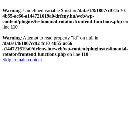
Warning
: Undefined variable $post in
/data/1/8/1807cdf2-fc10-
Close Menu
4b55-ac66-a144721619a0/drfeny.hu/web/wp-
content/plugins/testimonial-rotator/frontend-functions.php
on
line
110
Warning
: Attempt to read property "id" on null in
/data/1/8/1807cdf2-fc10-4b55-ac66-
a144721619a0/drfeny.hu/web/wp-content/plugins/testimonial-
rotator/frontend-functions.php
on line
110
Skip to main content