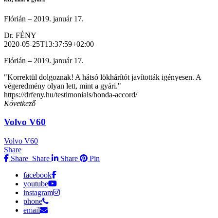
Flórián – 2019. január 17.
Dr. FÉNY
2020-05-25T13:37:59+02:00
Flórián – 2019. január 17.
"Korrektül dolgoznak! A hátsó lökhárítót javították igényesen. A
végeredmény olyan lett, mint a gyári."
https://drfeny.hu/testimonials/honda-accord/
Következő
Volvo V60
Volvo V60
Share
Share
Share
Share
Pin
facebook
youtube
instagram
phone
email