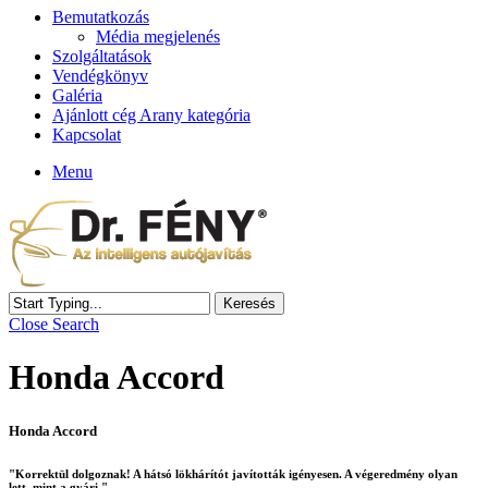
Bemutatkozás
Média megjelenés
Szolgáltatások
Vendégkönyv
Galéria
Ajánlott cég Arany kategória
Kapcsolat
Menu
Keresés
Close Search
Honda Accord
Honda Accord
"Korrektül dolgoznak! A hátsó lökhárítót javították igényesen. A végeredmény olyan
lett, mint a gyári."