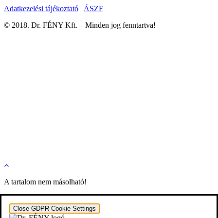
Adatkezelési tájékoztató
|
ÁSZF
© 2018. Dr. FÉNY Kft. – Minden jog fenntartva!
Bemutatkozás
Szolgáltatások
Média megjelenés
Vendégkönyv
Galéria
Ajánlott cég Arany kategória
Kapcsolat
facebook
youtube
instagram
phone
email
A tartalom nem másolható!
Close GDPR Cookie Settings