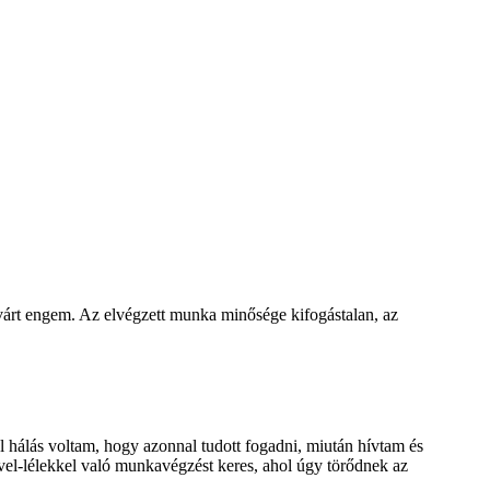
 várt engem. Az elvégzett munka minősége kifogástalan, az
l hálás voltam, hogy azonnal tudott fogadni, miután hívtam és
vvel-lélekkel való munkavégzést keres, ahol úgy törődnek az