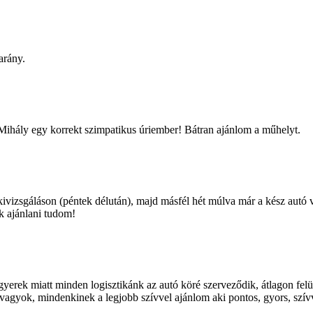
arány.
Mihály egy korrekt szimpatikus úriember! Bátran ajánlom a műhelyt.
 kivizsgáláson (péntek délután), majd másfél hét múlva már a kész autó
k ajánlani tudom!
gyerek miatt minden logisztikánk az autó köré szerveződik, átlagon felü
tt vagyok, mindenkinek a legjobb szívvel ajánlom aki pontos, gyors, szí