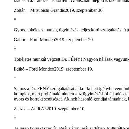
ráadásul az "árazás" is korrekt. Grátiszban még ki is takarítottá
Zoltán – Mitsubishi Grandis
2019. szeptember 30.
“
Gyors, tökéletes munka, ügyintézés, teljes körű szolgáltatás. 
Gábor – Ford Mondeo
2019. szeptember 20.
“
Tökéletes munkát végzett Dr. FÉNY! Nagyon hálásak vagyunk, 
Ildikó – Ford Mondeo
2019. szeptember 19.
“
Sajnos a Dr. FÉNY szolgáltatását akkor kellett igénybe vennünk,
komplex, mert próbálnak minden - az ügyintézésből fakadó - ter
gyors és korrekt segítséget. Akinek hasonló gondjai támadnak
Zsuzsa – Audi A3
2019. szeptember 10.
“
Teljesen korrekt szervíz. Reális áron, reális időben, kulturált 