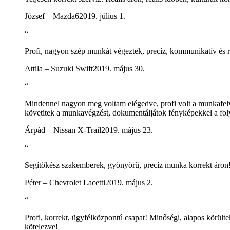
József – Mazda6
2019. július 1.
“
Profi, nagyon szép munkát végeztek, precíz, kommunikatív és 
Attila – Suzuki Swift
2019. május 30.
“
Mindennel nagyon meg voltam elégedve, profi volt a munkafelvé
követitek a munkavégzést, dokumentáljátok fényképekkel a foly
Árpád – Nissan X-Trail
2019. május 23.
“
Segítőkész szakemberek, gyönyörű, precíz munka korrekt áron
Péter – Chevrolet Lacetti
2019. május 2.
“
Profi, korrekt, ügyfélközpontú csapat! Minőségi, alapos körül
kötelezve!