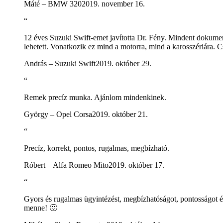
Máté – BMW 320
2019. november 16.
“
12 éves Suzuki Swift-emet javította Dr. Fény. Mindent dokument
lehetett. Vonatkozik ez mind a motorra, mind a karosszériára. 
András – Suzuki Swift
2019. október 29.
“
Remek precíz munka. Ajánlom mindenkinek.
György – Opel Corsa
2019. október 21.
“
Precíz, korrekt, pontos, rugalmas, megbízható.
Róbert – Alfa Romeo Mito
2019. október 17.
“
Gyors és rugalmas ügyintézést, megbízhatóságot, pontosságot é
menne! 🙂