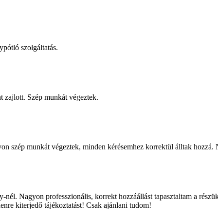
pótló szolgáltatás.
t zajlott. Szép munkát végeztek.
agyon szép munkát végeztek, minden kérésemhez korrektül álltak hozz
ény-nél. Nagyon professzionális, korrekt hozzáállást tapasztaltam a rés
nre kiterjedő tájékoztatást! Csak ajánlani tudom!