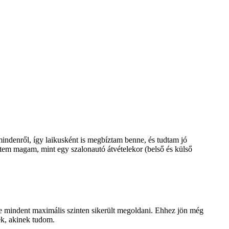
indenről, így laikusként is megbíztam benne, és tudtam jó
ztem magam, mint egy szalonautó átvételekor (belső és külső
, de mindent maximális szinten sikerült megoldani. Ehhez jön még
ek, akinek tudom.