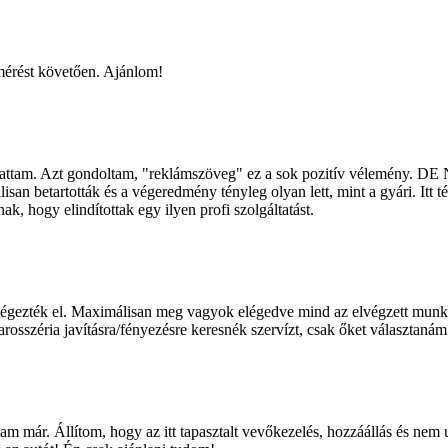
mérést követően. Ajánlom!
tattam. Azt gondoltam, "reklámszöveg" ez a sok pozitív vélemény. DE 
isan betartották és a végeredmény tényleg olyan lett, mint a gyári. Itt
, hogy elindítottak egy ilyen profi szolgáltatást.
végezték el. Maximálisan meg vagyok elégedve mind az elvégzett munka
rosszéria javításra/fényezésre keresnék szervízt, csak őket választanám
am már. Állítom, hogy az itt tapasztalt vevőkezelés, hozzáállás és nem