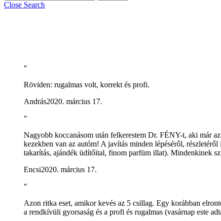
Close Search
“
Röviden: rugalmas volt, korrekt és profi.
András
2020. március 17.
“
Nagyobb koccanásom után felkerestem Dr. FÉNY-t, aki már az el
kezekben van az autóm! A javítás minden lépéséről, részletéről
takarítás, ajándék üdítőital, finom parfüm illat). Mindenkinek s
Encsi
2020. március 17.
“
Azon ritka eset, amikor kevés az 5 csillag. Egy korábban elront
a rendkívüli gyorsaság és a profi és rugalmas (vasárnap este a