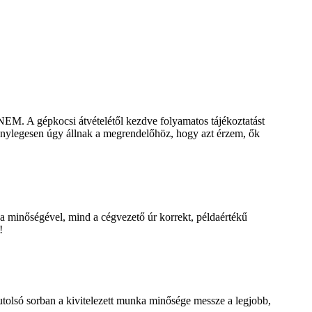
NEM. A gépkocsi átvételétől kezdve folyamatos tájékoztatást
 ténylegesen úgy állnak a megrendelőhöz, hogy azt érzem, ők
 minőségével, mind a cégvezető úr korrekt, példaértékű
!
 utolsó sorban a kivitelezett munka minősége messze a legjobb,