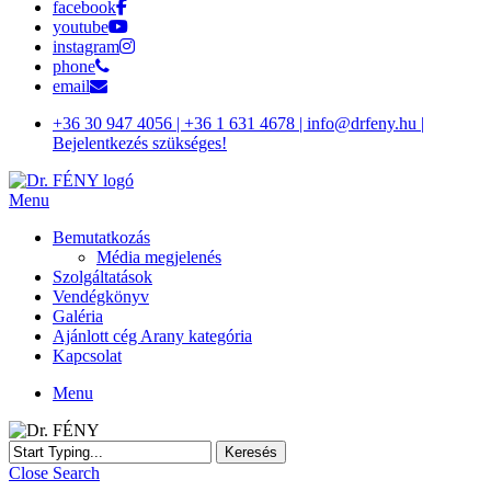
facebook
youtube
instagram
phone
email
+36 30 947 4056 | +36 1 631 4678 | info@drfeny.hu |
Bejelentkezés szükséges!
Menu
Bemutatkozás
Média megjelenés
Szolgáltatások
Vendégkönyv
Galéria
Ajánlott cég Arany kategória
Kapcsolat
Menu
Keresés
Close Search