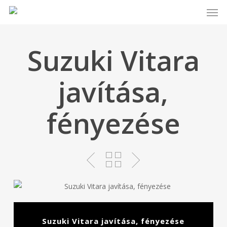
Men
Skip
to
main
content
Suzuki Vitara
javítása,
fényezése
Suzuki Vitara javítása, fényezése