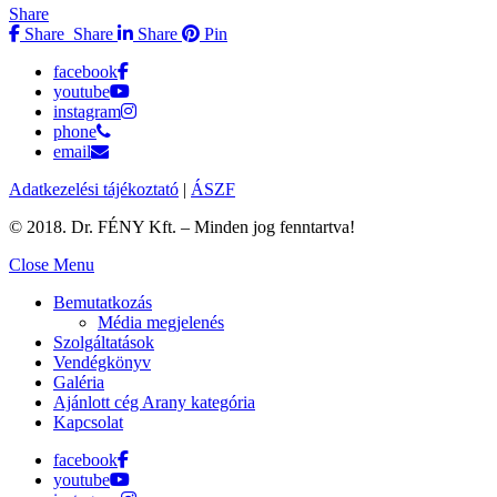
Share
Share
Share
Share
Pin
facebook
youtube
instagram
phone
email
Adatkezelési tájékoztató
|
ÁSZF
© 2018. Dr. FÉNY Kft. – Minden jog fenntartva!
Close Menu
Bemutatkozás
Média megjelenés
Szolgáltatások
Vendégkönyv
Galéria
Ajánlott cég Arany kategória
Kapcsolat
facebook
youtube