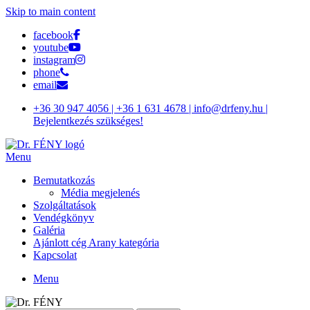
Skip to main content
facebook
youtube
instagram
phone
email
+36 30 947 4056 | +36 1 631 4678 | info@drfeny.hu |
Bejelentkezés szükséges!
Menu
Bemutatkozás
Média megjelenés
Szolgáltatások
Vendégkönyv
Galéria
Ajánlott cég Arany kategória
Kapcsolat
Menu