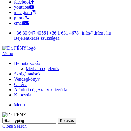
facebook
youtube
instagram
phone
email
+36 30 947 4056 | +36 1 631 4678 | info@drfeny.hu |
Bejelentkezés szükséges!
Menu
Bemutatkozás
Média megjelenés
Szolgáltatások
Vendégkönyv
Galéria
Ajánlott cég Arany kategória
Kapcsolat
Menu
Keresés
Close Search