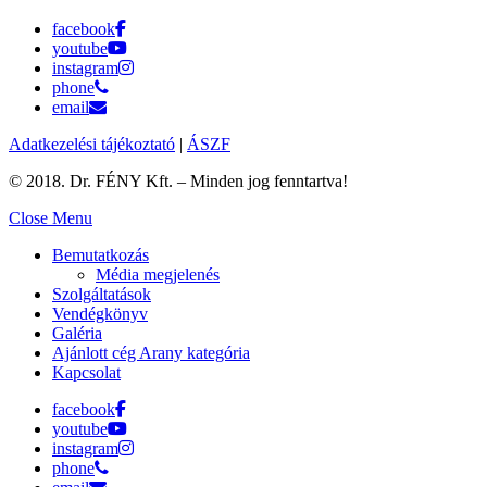
facebook
youtube
instagram
phone
email
Adatkezelési tájékoztató
|
ÁSZF
© 2018. Dr. FÉNY Kft. – Minden jog fenntartva!
Close Menu
Bemutatkozás
Média megjelenés
Szolgáltatások
Vendégkönyv
Galéria
Ajánlott cég Arany kategória
Kapcsolat
facebook
youtube
instagram
phone