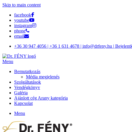
Skip to main content
facebook
youtube
instagram
phone
email
+36 30 947 4056 | +36 1 631 4678 | info@drfeny.hu | Bejelent
Menu
Bemutatkozás
Média megjelenés
Szolgáltatások
Vendégkönyv
Galéria
Ajánlott cég Arany kategória
Kapcsolat
Menu