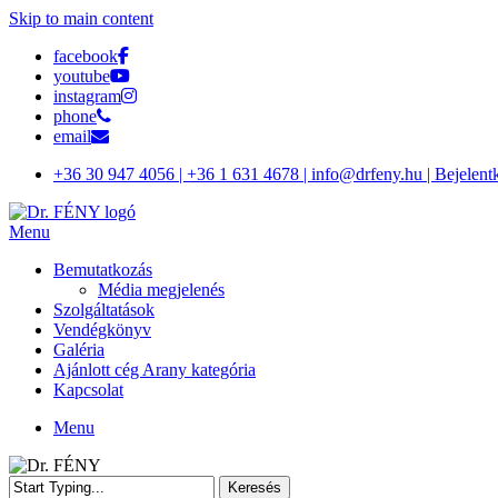
Skip to main content
facebook
youtube
instagram
phone
email
+36 30 947 4056 | +36 1 631 4678 | info@drfeny.hu | Bejelent
Menu
Bemutatkozás
Média megjelenés
Szolgáltatások
Vendégkönyv
Galéria
Ajánlott cég Arany kategória
Kapcsolat
Menu
Keresés