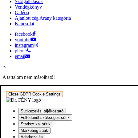
Szolgáltatások
Vendégkönyv
Galéria
Ajánlott cég Arany kategória
Kapcsolat
facebook
youtube
instagram
phone
email
A tartalom nem másolható!
Close GDPR Cookie Settings
Sütikezelési tájékoztató
Feltétlenül szükséges sütik
Statisztikai sütik
Marketing sütik
Adatkezelés