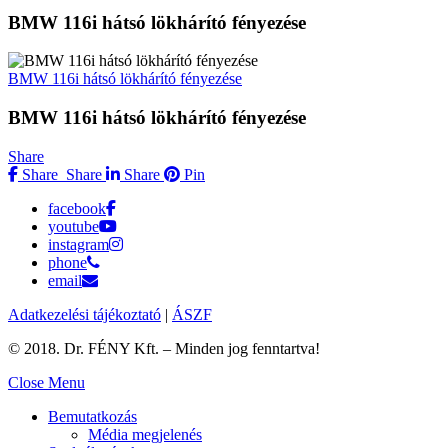
BMW 116i hátsó lökhárító fényezése
BMW 116i hátsó lökhárító fényezése
BMW 116i hátsó lökhárító fényezése
Share
Share
Share
Share
Pin
facebook
youtube
instagram
phone
email
Adatkezelési tájékoztató
|
ÁSZF
© 2018. Dr. FÉNY Kft. – Minden jog fenntartva!
Close Menu
Bemutatkozás
Média megjelenés