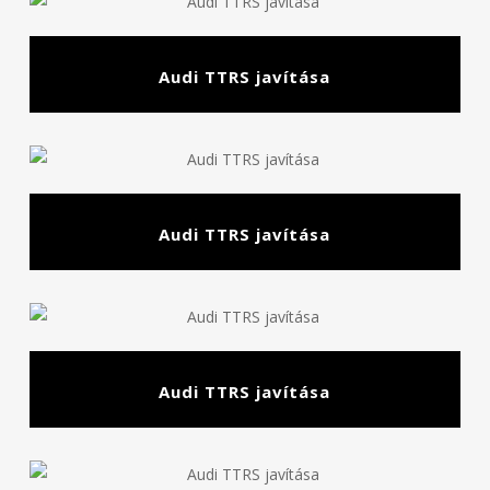
Audi TTRS javítása
Audi TTRS javítása
Audi TTRS javítása