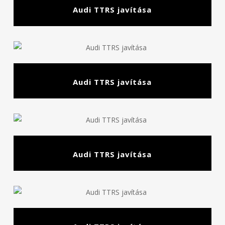
Audi TTRS javítása
Audi TTRS javítása
Audi TTRS javítása