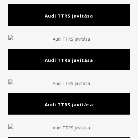
Audi TTRS javítása
Audi TTRS javítása
Audi TTRS javítása