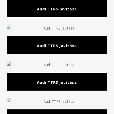
Audi TTRS javítása
Audi TTRS javítása
Audi TTRS javítása