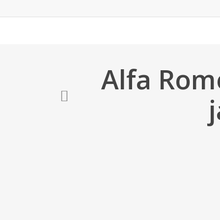
Skip
to
main
content
Alfa Rom