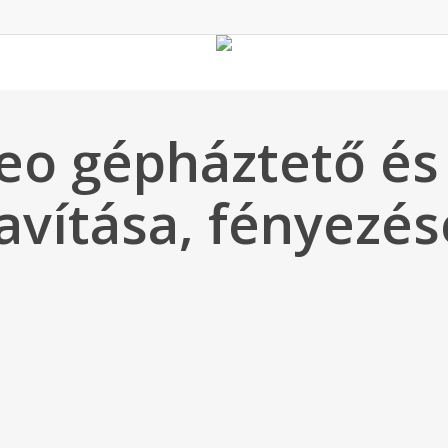
eo gépháztető és 
javítása, fényezés