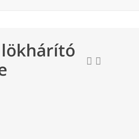
lökhárító
e