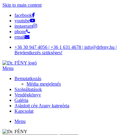
Skip to main content
facebook
youtube
instagram
phone
email
+36 30 947 4056 | +36 1 631 4678 | info@drfeny.hu |
Bejelentkezés szükséges!
Menu
Bemutatkozás
Média megjelenés
Szolgáltatások
Vendégkönyv
Galéria
Ajánlott cég Arany kategória
Kapcsolat
Menu