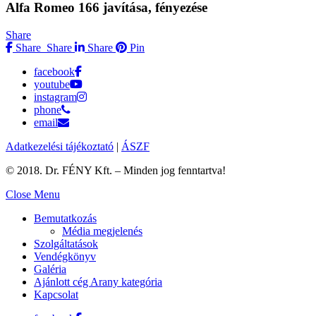
Alfa Romeo 166 javítása, fényezése
Share
Share
Share
Share
Pin
facebook
youtube
instagram
phone
email
Adatkezelési tájékoztató
|
ÁSZF
© 2018. Dr. FÉNY Kft. – Minden jog fenntartva!
Close Menu
Bemutatkozás
Média megjelenés
Szolgáltatások
Vendégkönyv
Galéria
Ajánlott cég Arany kategória
Kapcsolat