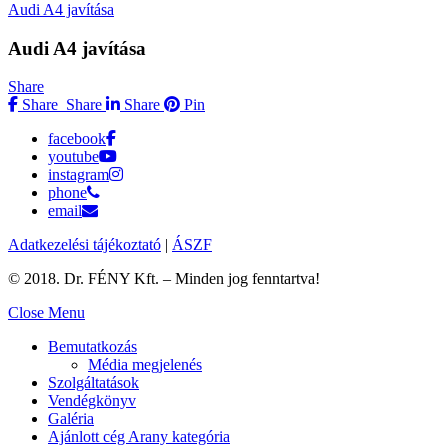
Audi A4 javítása
Audi A4 javítása
Share
Share
Share
Share
Pin
facebook
youtube
instagram
phone
email
Adatkezelési tájékoztató
|
ÁSZF
© 2018. Dr. FÉNY Kft. – Minden jog fenntartva!
Close Menu
Bemutatkozás
Média megjelenés
Szolgáltatások
Vendégkönyv
Galéria
Ajánlott cég Arany kategória