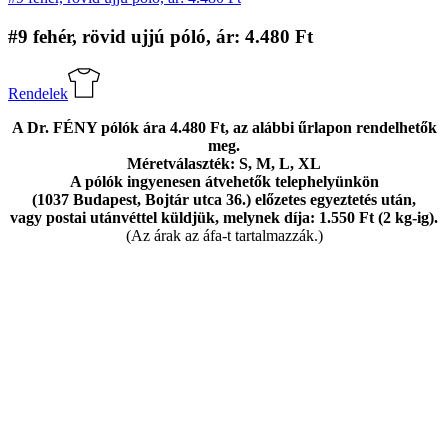
#9 fehér, rövid ujjú póló, ár: 4.480 Ft
Rendelek
A Dr. FÉNY pólók ára
4.480 Ft
, az alábbi űrlapon rendelhetők
meg.
Méretválaszték: S, M, L, XL
A pólók
ingyenesen
átvehetők telephelyünkön
(1037 Budapest, Bojtár utca 36.)
előzetes egyeztetés után,
vagy postai utánvéttel küldjük, melynek díja: 1.550 Ft (2 kg-ig).
(Az árak az áfa-t tartalmazzák.)