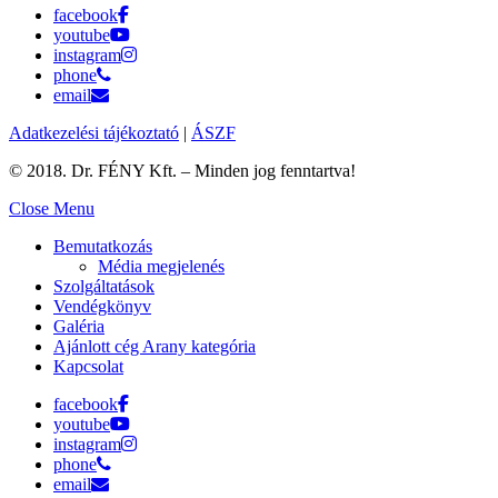
facebook
youtube
instagram
phone
email
Adatkezelési tájékoztató
|
ÁSZF
© 2018. Dr. FÉNY Kft. – Minden jog fenntartva!
Close Menu
Bemutatkozás
Média megjelenés
Szolgáltatások
Vendégkönyv
Galéria
Ajánlott cég Arany kategória
Kapcsolat
facebook
youtube
instagram
phone
email