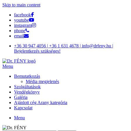
Skip to main content
facebook
youtube
instagram
phone
email
+36 30 947 4056 | +36 1 631 4678 | info@drfeny.hu |
Bejelentkezés szükséges!
Menu
Bemutatkozás
Média megjelenés
Szolgáltatások
Vendégkönyv
Galéria
Ajánlott cég Arany kategória
Kapcsolat
Menu