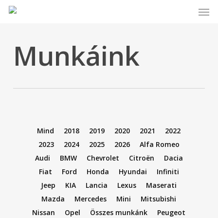
Men
Skip
to
main
Munkáink
content
Mind
2018
2019
2020
2021
2022
2023
2024
2025
2026
Alfa Romeo
Audi
BMW
Chevrolet
Citroën
Dacia
Fiat
Ford
Honda
Hyundai
Infiniti
Jeep
KIA
Lancia
Lexus
Maserati
Mazda
Mercedes
Mini
Mitsubishi
Nissan
Opel
Összes munkánk
Peugeot